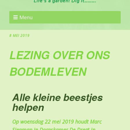
Life's a garden! Dig it……….
Menu
8 MEI 2019
LEZING OVER ONS
BODEMLEVEN
Alle kleine beestjes
helpen
Op woensdag 22 mei 2019 houdt Marc
Siepman in Dorpskamer De Dregt in